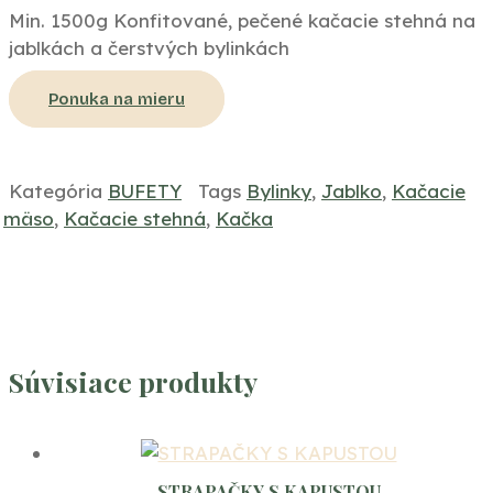
Min. 1500g Konfitované, pečené kačacie stehná na
jablkách a čerstvých bylinkách
Ponuka na mieru
Kategória
BUFETY
Tags
Bylinky
,
Jablko
,
Kačacie
mäso
,
Kačacie stehná
,
Kačka
Súvisiace produkty
STRAPAČKY S KAPUSTOU