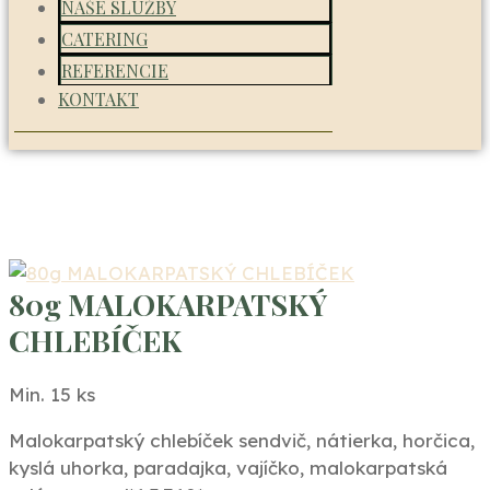
NAŠE SLUŽBY
CATERING
REFERENCIE
KONTAKT
80g MALOKARPATSKÝ
CHLEBÍČEK
Min. 15 ks
Malokarpatský chlebíček sendvič, nátierka, horčica,
kyslá uhorka, paradajka, vajíčko, malokarpatská