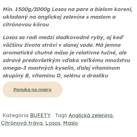
Min. 1500g/2000g Losos na pare a bielom korení,
ukladaný na anglickej zelenine s maslom a
citrónovou kôrou
Losos sa radí medzi sladkovodné ryby, aj keď
väčšinu života strávi v slanej vode. Má jemne
aromatické chutné mäso je relatívne tučné, ale
zdravé predovšetkým vďaka veľkému množstvu
omega-3 mastných kyselín, ďalej vitamínom
skupiny B, vitamínu D, selénu a draslíku
Ponuka na mieru
Kategória
BUFETY
Tags
Anglická zelenina
,
Citrónová tráva
,
Losos
,
Maslo